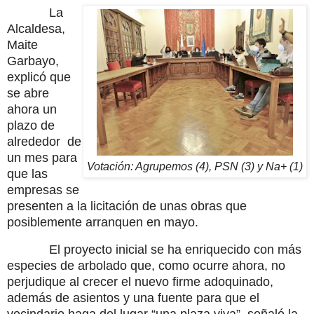
La
Alcaldesa,
Maite
Garbayo,
explicó que
se abre
ahora un
plazo de
alrededor
de
un mes para
Votación: Agrupemos (4), PSN (3) y Na+ (1)
que las
empresas se
presenten a la licitación de unas obras que
posiblemente arranquen en mayo.
El proyecto inicial se ha enriquecido con más
especies de arbolado que, como ocurre ahora, no
perjudique al crecer el nuevo firme adoquinado,
además de asientos y una fuente para que el
vecindario haga del lugar “una plaza viva”, señaló la