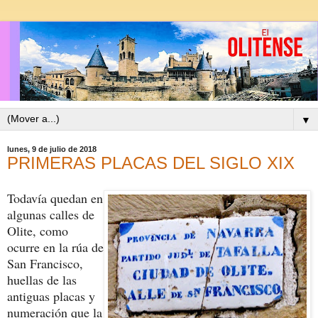
▼
lunes, 9 de julio de 2018
PRIMERAS PLACAS DEL SIGLO XIX
Todavía quedan en
algunas calles de
Olite, como
ocurre en la rúa de
San Francisco,
huellas de las
antiguas placas y
numeración que la