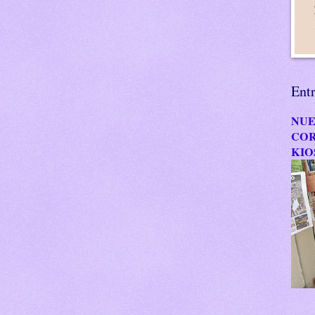
Ent
NUE
COR
KIO