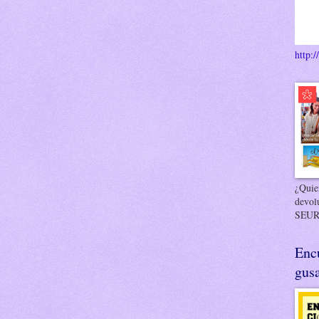
http:/
¿Quier
devol
SEUR
Enc
gusa