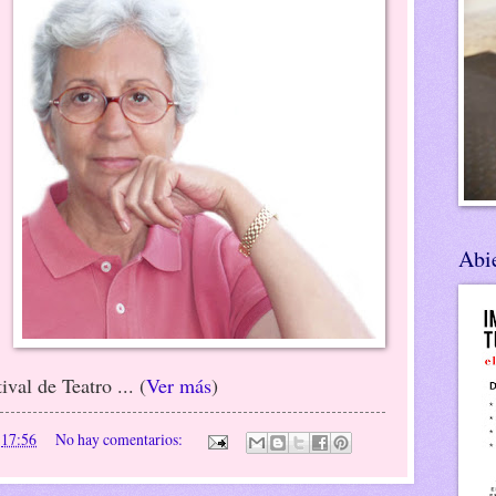
Abie
val de Teatro ... (
Ver más
)
n
17:56
No hay comentarios: