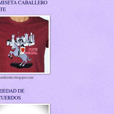
MISETA CABALLERO
ITE
riaelkiosko.blogspot.com
RIEDAD DE
CUERDOS