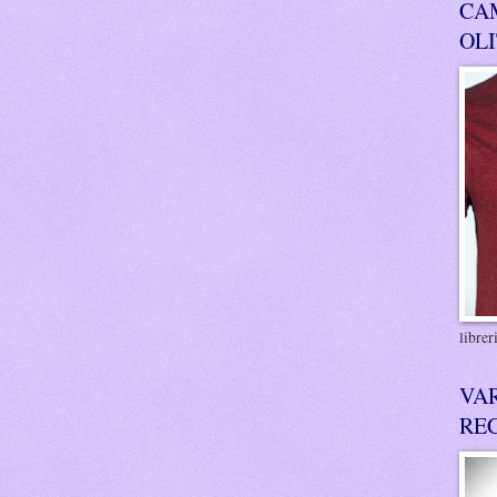
CA
OL
libre
VA
RE