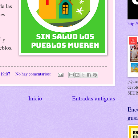
de las
les
http:/
N y
eblos.
n
19:07
No hay comentarios:
¿Quier
devol
SEUR
Inicio
Entradas antiguas
Enc
gusa