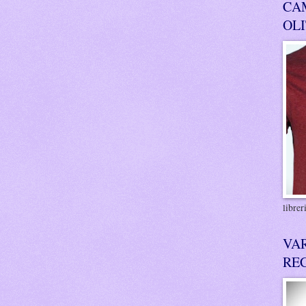
CA
OL
libre
VA
RE