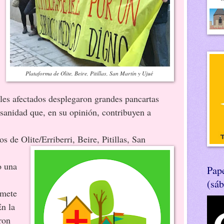
Plataforma de Olite, Beire, Pitillas, San Martín y Ujué
es afectados desplegaron grandes pancartas
 sanidad que, en su opinión, contribuyen a
 Olite/Erriberri, Beire, Pitillas, San
o una
Pape
(sá
omete
n la
ron