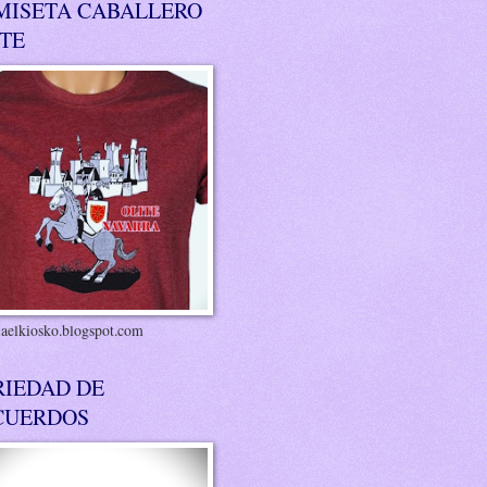
MISETA CABALLERO
ITE
riaelkiosko.blogspot.com
RIEDAD DE
CUERDOS