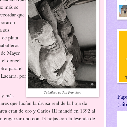
ue más se
recordar que
aboraron
a sus
 de plata
caballeros
 de Mayer
a el doncel
tro para el
 Lacarra, por
Caballero en San Francisco
 y más
Pape
lares que lucían la divisa real de la hoja de
(sá
rca eran de oro y Carlos III mandó en 1392 al
n engarzar uno con 13 hojas con la leyenda de