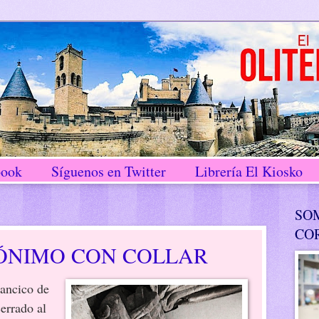
book
Síguenos en Twitter
Librería El Kiosko
SO
CO
ÓNIMO CON COLLAR
rancico de
cerrado al