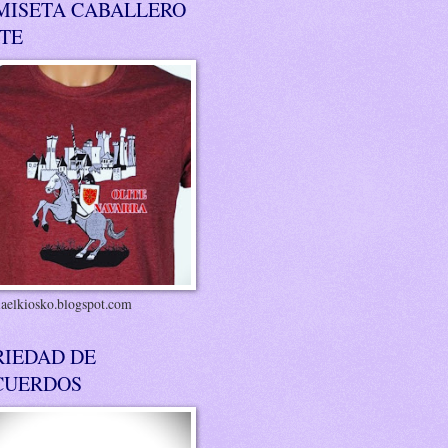
MISETA CABALLERO
ITE
riaelkiosko.blogspot.com
RIEDAD DE
CUERDOS