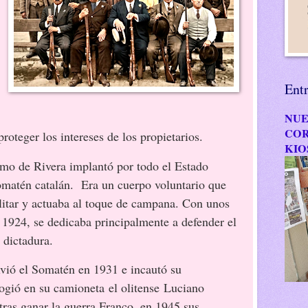
Ent
NUE
COR
oteger los intereses de los propietarios.
KIO
imo de Rivera implantó por todo el Estado
omatén catalán. Era un cuerpo voluntario que
ilitar y actuaba al toque de campana. Con unos
1924, se dedicaba principalmente a defender el
 dictadura.
vió el Somatén en 1931 e incautó su
ogió en su camioneta
el olitense
Luciano
ras ganar la guerra Franco, en 1945 sus