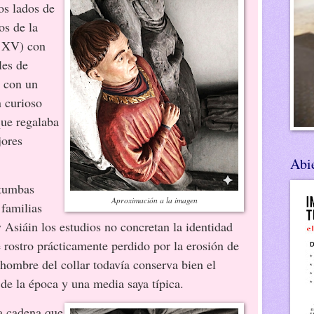
os lados de
os de la
s XV) con
les de
o con un
n curioso
que regalaba
jores
Abie
 tumbas
Aproximación a la imagen
 familias
 Asiáin los estudios no concretan la identidad
 rostro prácticamente perdido por la erosión de
l hombre del collar todavía conserva bien el
o de la época y una media saya típica.
la cadena que