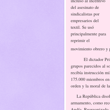
incluso al incentivo
del asesinato de
sindicalistas por
empresarios del
textil. Se usó
principalmente para
reprimir el
movimiento obrero y pr
El dictador Pr
grupos parecidos al s
recibía instrucción m
175.000 miembros en 
orden y la moral de la
La República disol
armamento, como rec
Andía. Reorganizado t