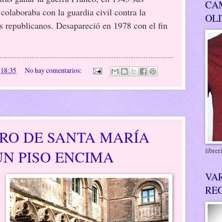
CA
colaboraba con la guardia civil contra la
OL
is republicanos. Desapareció en 1978 con el fin
n
18:35
No hay comentarios:
RO DE SANTA MARÍA
libre
N PISO ENCIMA
VA
RE