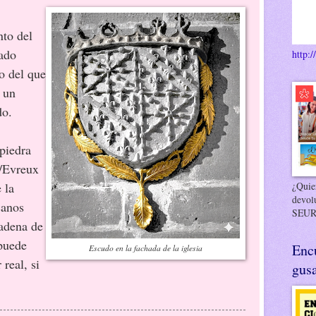
nto del
tado
http:/
o del que
 un
do.
iedra
a/Evreux
 la
¿Quier
devol
canos
SEUR
cadena de
puede
Enc
Escudo en la fachada de la iglesia
 real, si
gusa