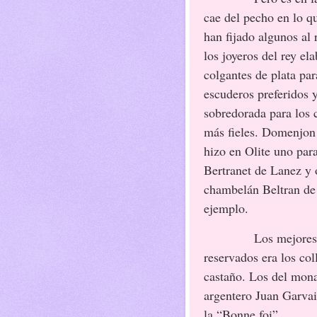
cae del pecho en lo q
han fijado algunos al 
los joyeros del rey el
colgantes de plata par
escuderos preferidos y
sobredorada para los 
más fieles. Domenjon
hizo en Olite uno par
Bertranet de Lanez y o
chambelán Beltran de
ejemplo.
Los mejores
reservados era los col
castaño. Los del mona
argentero Juan Garvai
la “Bonne foi”.