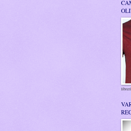
CA
OL
libre
VA
RE