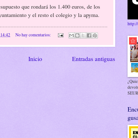
esupuesto que rondará los 1.400 euros, de los
yuntamiento y el resto el colegio y la apyma.
http:/
n
14:42
No hay comentarios:
Inicio
Entradas antiguas
¿Quier
devol
SEUR
Enc
gusa