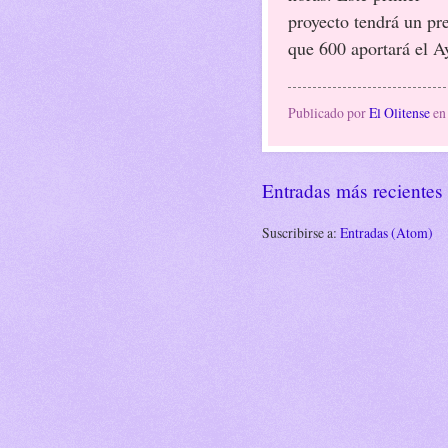
proyecto tendrá un pr
que 600 aportará el A
Publicado por
El Olitense
e
Entradas más recientes
Suscribirse a:
Entradas (Atom)