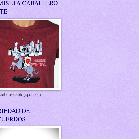
MISETA CABALLERO
ITE
riaelkiosko.blogspot.com
RIEDAD DE
CUERDOS