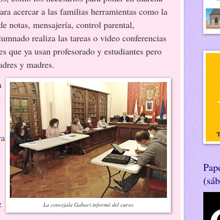
para acercar a las familias herramientas como la
de notas, mensajería, control parental,
umnado realiza las tareas o video conferencias
s que ya usan profesorado y estudiantes pero
adres y madres.
a
a
ra
Pape
(sá
z
La concejala Gabari informó del curso