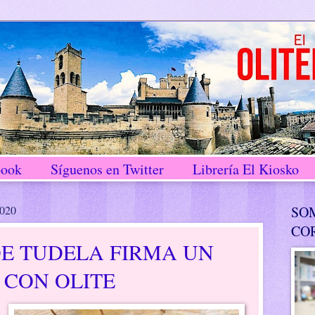
book
Síguenos en Twitter
Librería El Kiosko
2020
SO
CO
DE TUDELA FIRMA UN
 CON OLITE