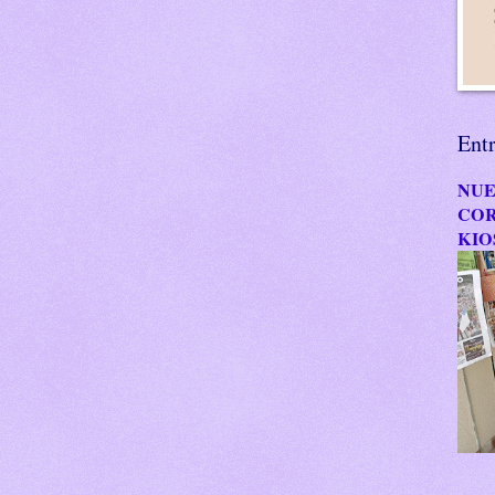
Ent
NUE
COR
KIO