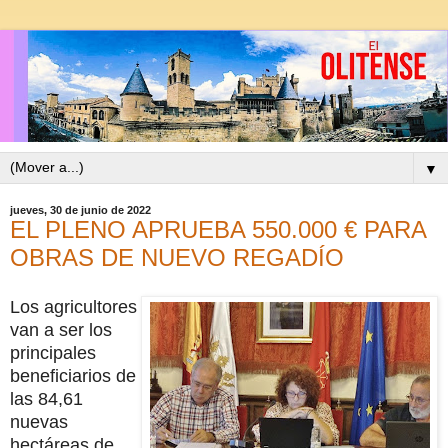
▼
jueves, 30 de junio de 2022
EL PLENO APRUEBA 550.000 € PARA
OBRAS DE NUEVO REGADÍO
Los agricultores
van a ser los
principales
beneficiarios de
las 84,61
nuevas
hectáreas de