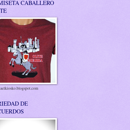
MISETA CABALLERO
ITE
riaelkiosko.blogspot.com
RIEDAD DE
CUERDOS