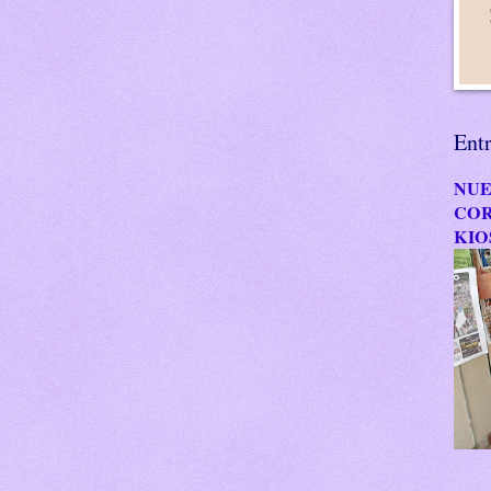
Ent
NUE
COR
KIO