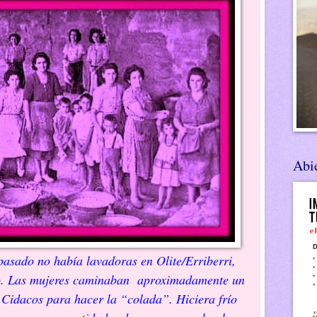
Abie
pasado no había lavadoras en Olite/Erriberri,
tio. Las mujeres caminaban aproximadamente un
o Cidacos para hacer la “colada”. Hiciera frío