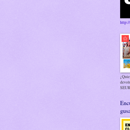
http:/
¿Quier
devol
SEUR
Enc
gusa