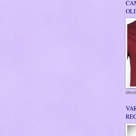
CA
OL
libre
VA
RE