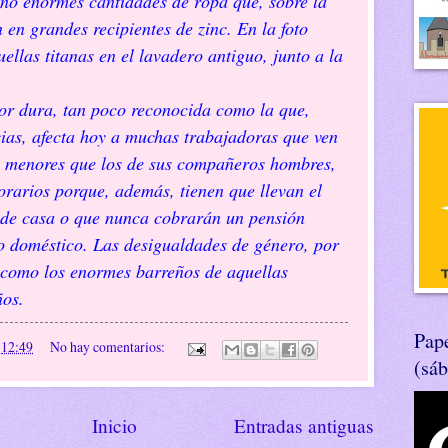
no enormes cantidades de ropa que, sobre la
 en grandes recipientes de zinc. En la foto
ellas titanas en el lavadero antiguo, junto a la
a, tan poco reconocida como la que,
ias, afecta hoy a muchas trabajadoras que ven
n menores que los de sus compañeros hombres,
rarios porque, además, tienen que llevan el
s de casa o que nunca cobrarán un pensión
o doméstico. Las desigualdades de género, por
 como los enormes barreños de aquellas
ños.
Pape
n
12:49
No hay comentarios:
(sá
Inicio
Entradas antiguas