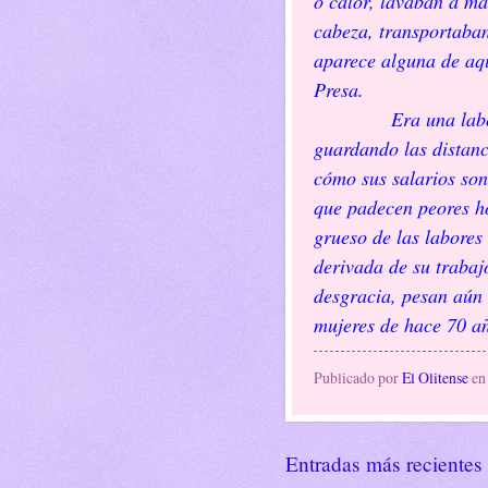
o calor, lavaban a ma
cabeza, transportaban
aparece alguna de aqu
Presa.
Era una labor dur
guardando las distanc
cómo sus salarios so
que padecen peores ho
grueso de las labore
derivada de su trabaj
desgracia, pesan aún
mujeres de hace 70 a
Publicado por
El Olitense
e
Entradas más recientes