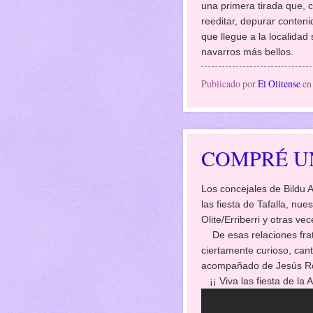
una primera tirada que, c
reeditar, depurar contenid
que llegue a la localida
navarros más bellos.
Publicado por
El Olitense
e
COMPRÉ U
Los concejales de Bildu 
las fiesta de Tafalla, n
Olite/Erriberri y otras v
De esas relaciones frate
ciertamente curioso, ca
acompañado de Jesús Rom
¡¡ Viva las fiesta de la As