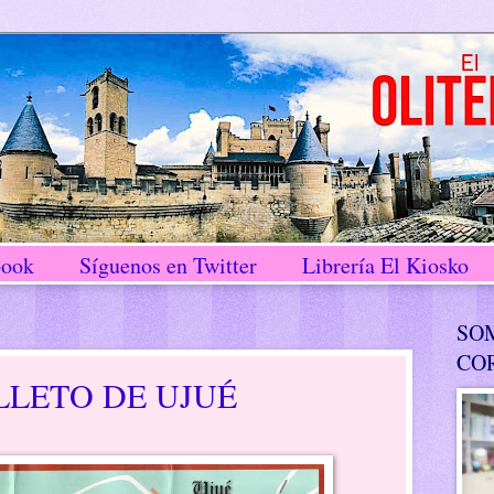
book
Síguenos en Twitter
Librería El Kiosko
SO
CO
LLETO DE UJUÉ