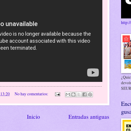
http:/
¿Quier
devol
SEUR
n
13:20
No hay comentarios:
Enc
gusa
Inicio
Entradas antiguas