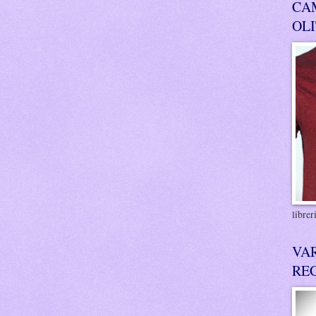
CA
OL
libre
VA
RE