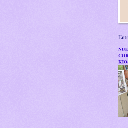
Ent
NUE
COR
KIO