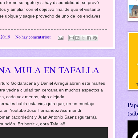
on forme se agote y si hay disponibilidad, se prevé
os y ampliar con el objetivo final de que el visitante
d se ubique y saque provecho de uno de los enclaves
n
20:19
No hay comentarios:
NA MULA EN TAFALLA
Arturo Goldaracena y Daniel Arregui abren este martes
uestra vecina ciudad tan cercana en muchos aspectos a
eces, cada vez menos, algo alejada.
Pape
rnales habla esta vieja jota que, en un montaje
nta en Youtube Josu Hernández Asurmendi
(sá
án (acordeón) y Juan Antonio Saenz (guitarra).
unción. Erriberritik, gora Tafalla!!