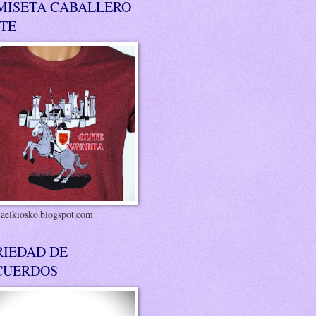
MISETA CABALLERO
ITE
riaelkiosko.blogspot.com
RIEDAD DE
CUERDOS