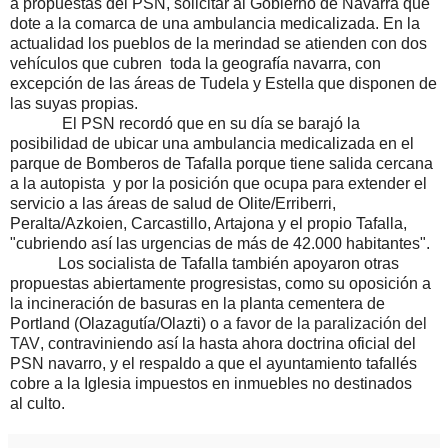
a propuestas del PSN, solicitar al Gobierno de Navarra que
dote a la comarca de una ambulancia medicalizada. En la
actualidad los pueblos de la merindad se atienden con dos
vehículos que cubren toda la geografía navarra, con
excepción de las áreas de Tudela y Estella que disponen de
las suyas propias.
El PSN recordó que en su día se barajó la
posibilidad de ubicar una ambulancia medicalizada en el
parque de Bomberos de Tafalla porque tiene salida cercana
a la autopista y por la posición que ocupa para extender el
servicio a las áreas de salud de Olite/Erriberri,
Peralta/Azkoien, Carcastillo, Artajona y el propio Tafalla,
"cubriendo así las urgencias de más de 42.000 habitantes".
Los socialista de Tafalla también apoyaron otras
propuestas abiertamente progresistas, como su oposición a
la incineración de basuras en la planta cementera de
Portland (Olazagutía/Olazti) o
a favor de la paralización del
TAV
, contraviniendo así la hasta ahora doctrina oficial del
PSN navarro, y el respaldo a que el ayuntamiento tafallés
cobre a la Iglesia impuestos en inmuebles no destinados
al culto.