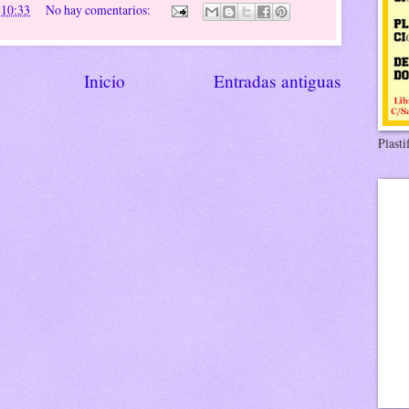
n
10:33
No hay comentarios:
Inicio
Entradas antiguas
Plasti