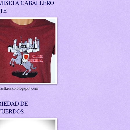
MISETA CABALLERO
ITE
riaelkiosko.blogspot.com
RIEDAD DE
CUERDOS