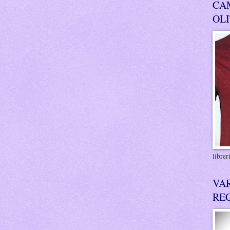
CA
OL
libre
VA
RE