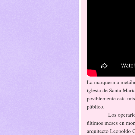
La marquesina metálic
iglesia de Santa Marí
posiblemente esta mis
público.
Los operarios de l
últimos meses en mont
arquitecto Leopoldo G