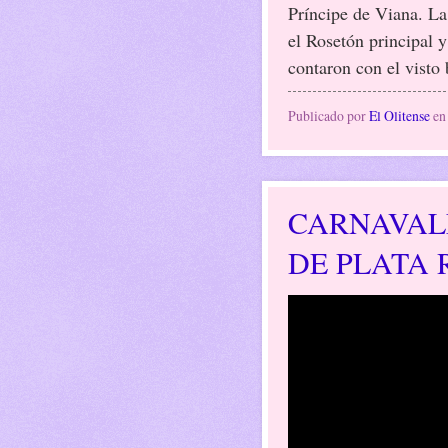
Príncipe de Viana. La
el Rosetón principal y
contaron con el visto
Publicado por
El Olitense
e
CARNAVALE
DE PLATA