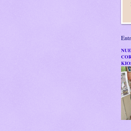
Ent
NUE
COR
KIO