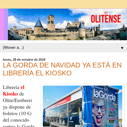
▼
lunes, 28 de octubre de 2019
LA GORDA DE NAVIDAD YA ESTÁ EN
LIBRERÍA EL KIOSKO
el
Librería
Kiosko
de
Olite/Erriberri
ya dispone de
boletos (10 €)
del conocido
sorteo la Gorda