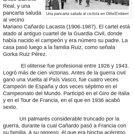
Real, y una
pancarta saluda
Una pancarta saluda al ciclista en Olite/Erriberri
al vecino
Mariano Cañardo Lacasta (1906-1987). El cartel está
atado al antiguo cuartel de la Guardia Civil, donde
había nacido el campeón y era número su padre. La
casa pasó luego a la familia Ruiz, como señala
Gorka Ruiz Pérez.
El olitense fue profesional entre 1926 y 1943.
Logró más de cien victorias. Antes de la guerra civil
ganó una Vuelta al País Vasco, fue cuatro veces
Campeón de España y dos veces séptimo en el
Cam­peonato del Mundo. Participó en el Giro de Italia
y en el Tour de Francia, en el que en 1936 acabó
sexto.
Un palmarés considerable trun­cado por la
guerra, durante la cual Ca­ñardo pasó a Francia con
su familia. A su regreso, él que era hincha acérrimo