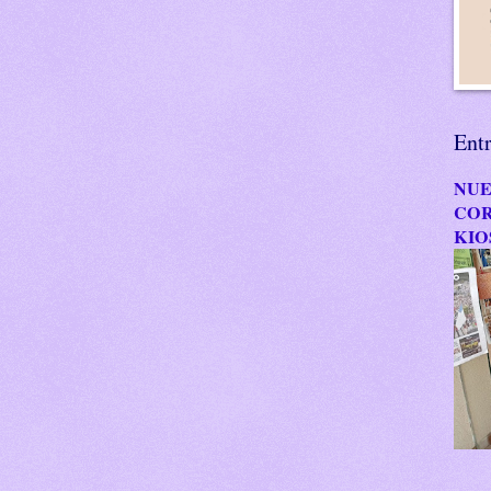
Ent
NUE
COR
KIO