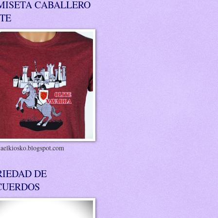
MISETA CABALLERO
ITE
riaelkiosko.blogspot.com
RIEDAD DE
CUERDOS