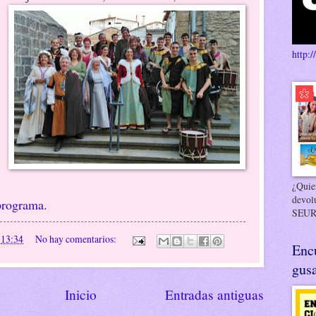
http:/
¿Quier
devol
programa
.
SEUR
n
13:34
No hay comentarios:
Enc
gusa
Inicio
Entradas antiguas