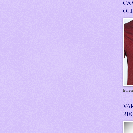
CA
OL
libre
VA
RE