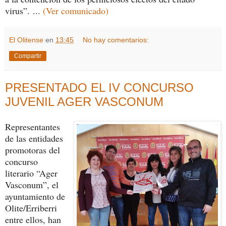
virus”. ...
(Ver comunicado)
El Olitense
en
13:45
No hay comentarios:
Compartir
PRESENTADO EL IV CONCURSO
JUVENIL AGER VASCONUM
Representantes
de las entidades
promotoras del
concurso
literario “Ager
Vasconum”, el
ayuntamiento de
Olite/Erriberri
entre ellos, han