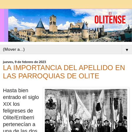
▼
jueves, 9 de febrero de 2023
LA IMPORTANCIA DEL APELLIDO EN
LAS PARROQUIAS DE OLITE
Hasta bien
entrado el siglo
XIX los
feligreses de
Olite/Erriberri
pertenecían a
una de las dos