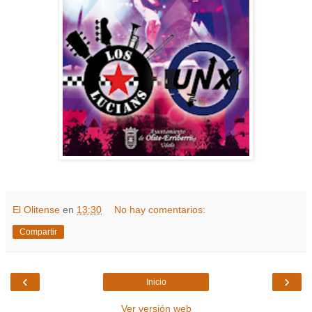
El Olitense
en
13:30
No hay comentarios:
Compartir
‹
›
Inicio
Ver versión web