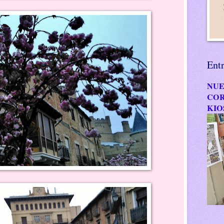
Ent
NUE
COR
KIO