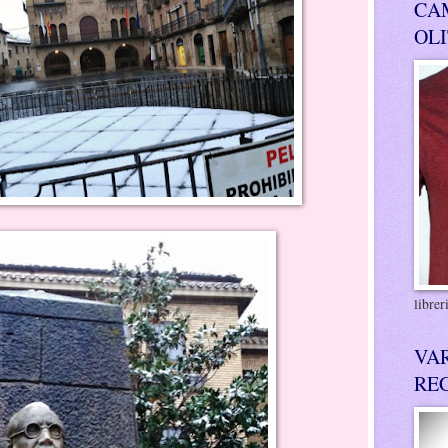
CA
OL
libre
VA
RE