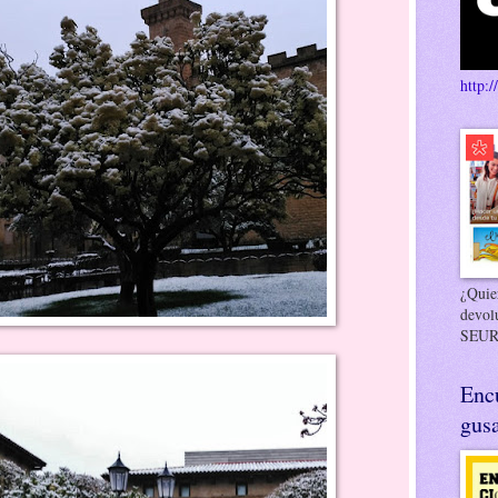
http:/
¿Quier
devol
SEUR
Enc
gusa