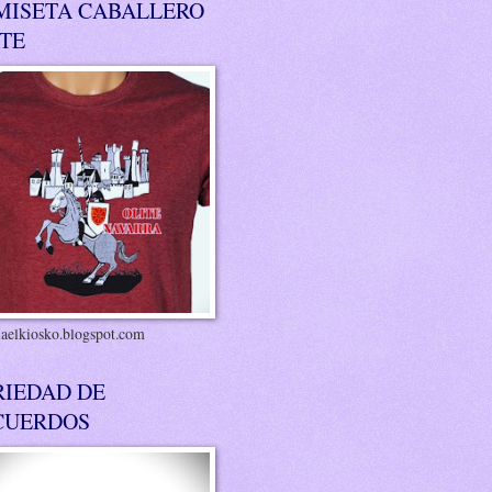
MISETA CABALLERO
ITE
riaelkiosko.blogspot.com
RIEDAD DE
CUERDOS