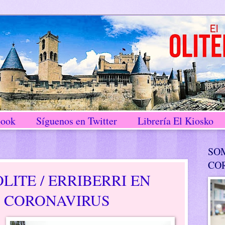
book
Síguenos en Twitter
Librería El Kiosko
SO
CO
LITE / ERRIBERRI EN
E CORONAVIRUS