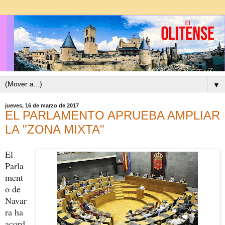
▼
jueves, 16 de marzo de 2017
EL PARLAMENTO APRUEBA AMPLIAR
LA "ZONA MIXTA"
El
Parla
ment
o de
Navar
ra ha
acord