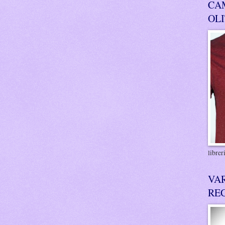
CA
OL
libre
VA
RE