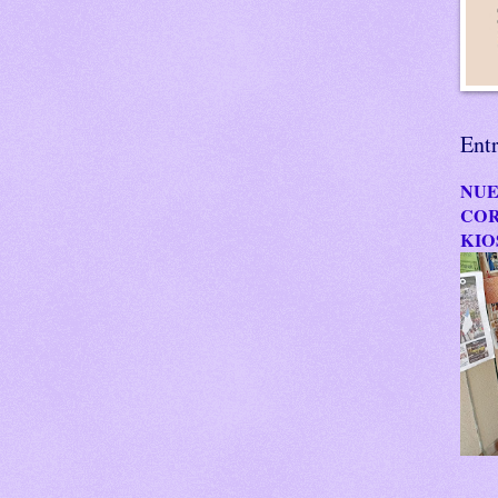
Ent
NUE
COR
KIO