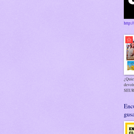
http:/
¿Quier
devol
SEUR
Enc
gusa