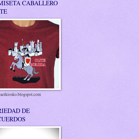
MISETA CABALLERO
ITE
riaelkiosko.blogspot.com
RIEDAD DE
CUERDOS