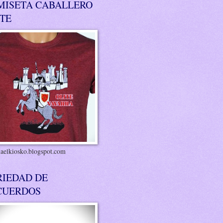
MISETA CABALLERO
ITE
riaelkiosko.blogspot.com
RIEDAD DE
CUERDOS