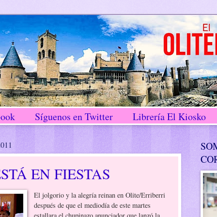
book
Síguenos en Twitter
Librería El Kiosko
2011
SO
CO
ESTÁ EN FIESTAS
El jolgorio y la alegría reinan en Olite/Erriberri
después de que el mediodía de este martes
estallara el chupinazo anunciador que lanzó la