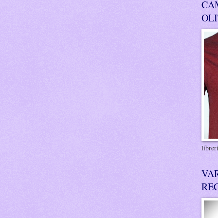
CA
OL
libre
VA
RE