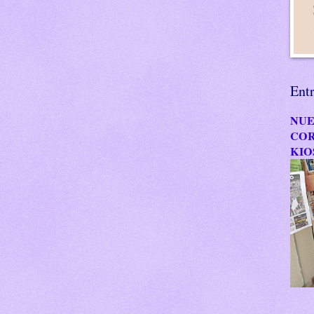
Ent
NUE
COR
KIO