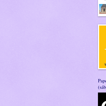
Pape
(sá