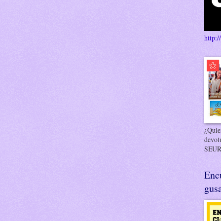
http:/
¿Quier
devol
SEUR
Enc
gusa