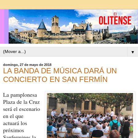
▼
domingo, 27 de mayo de 2018
LA BANDA DE MÚSICA DARÁ UN
CONCIERTO EN SAN FERMÍN
La pamplonesa
Plaza de la Cruz
será el escenario
en el que
actuará los
próximos
Sanfermines la