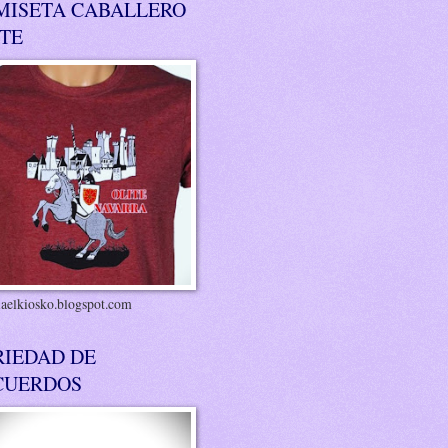
MISETA CABALLERO
ITE
riaelkiosko.blogspot.com
RIEDAD DE
CUERDOS