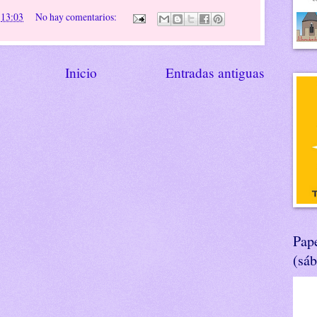
n
13:03
No hay comentarios:
Inicio
Entradas antiguas
Pape
(sá