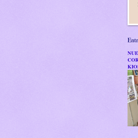
Ent
NUE
COR
KIO