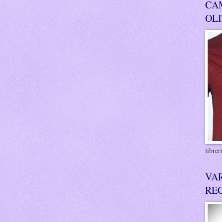
CA
OL
libre
VA
RE