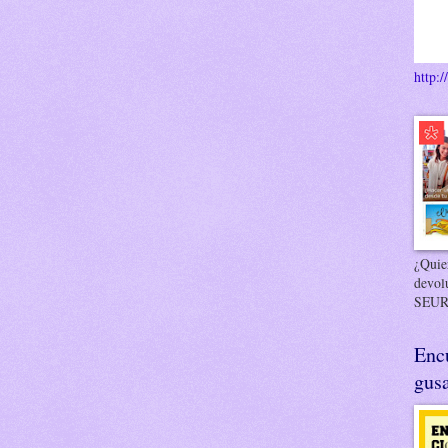
http:/
¿Quier
devol
SEUR
Enc
gusa