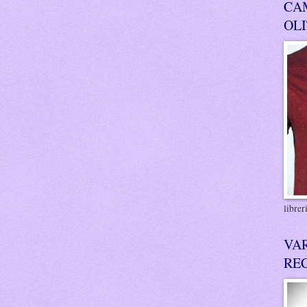
CA
OL
libre
VA
RE