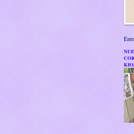
Ent
NUE
COR
KIO