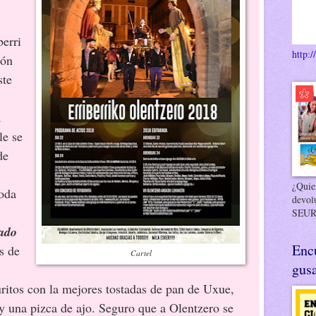
berri
http:/
món
ste
a
le se
de
¿Quier
toda
devol
SEUR
ado
Enc
s de
Cartel
gusa
itos con la mejores tostadas de pan de Uxue,
y una pizca de ajo. Seguro que a Olentzero se