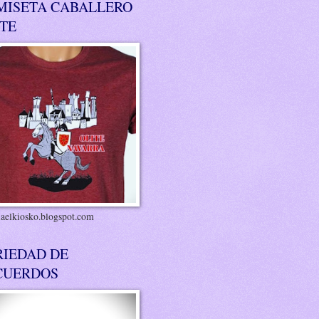
MISETA CABALLERO
ITE
riaelkiosko.blogspot.com
RIEDAD DE
CUERDOS