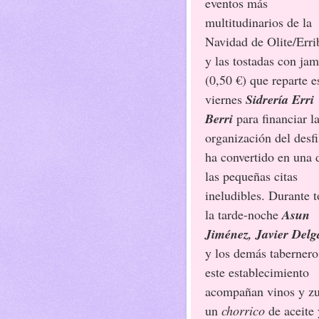
eventos más
multitudinarios de la
Navidad de Olite/Erri
y las tostadas con ja
(0,50 €) que reparte e
viernes
Sidrería Erri
Berri
para financiar l
organización del desfi
ha convertido en una 
las pequeñas citas
ineludibles. Durante 
la tarde-noche
Asun
Jiménez, Javier Delg
y los demás tabernero
este establecimiento
acompañan vinos y zur
un
chorrico
de aceite 