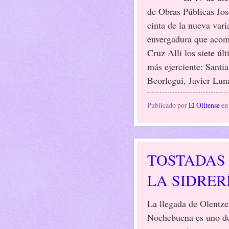
de Obras Públicas Jos
cinta de la nueva varia
envergadura que acomp
Cruz Alli los siete úl
más ejerciente: Santi
Beorlegui, Javier Luna
Publicado por
El Olitense
e
TOSTADAS
LA SIDRER
La llegada de Olentze
Nochebuena es uno de