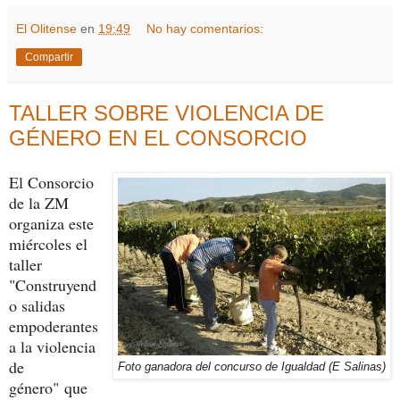
El Olitense
en
19:49
No hay comentarios:
Compartir
TALLER SOBRE VIOLENCIA DE
GÉNERO EN EL CONSORCIO
El Consorcio
de la ZM
organiza este
miércoles el
taller
"Construyend
o salidas
empoderantes
a la violencia
de
Foto ganadora del concurso de Igualdad (E Salinas)
género" que