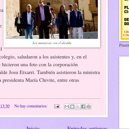
ra
e
Los monarcas con el alcalde
Plasti
l
olegio, saludaron a los asistentes y, en el
se hicieron una foto con la corporación
lde Josu Etxarri. También asistieron la ministra
 presidenta María Chivite, entre otras
n
13:30
No hay comentarios:
Inicio
Entradas antiguas