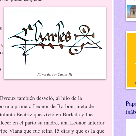
s
a,
no
s
Firma del rey Carlos III
reux también desveló, al hilo de la
Pape
bo una primera Leonor de Borbón, nieta de
(sá
a infanta Beatriz que vivió en Burlada y fue
allecer en el parto su madre, una Leonor anterior
cipe Viana que fue reina 15 días y que es la que