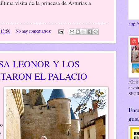
última visita de la princesa de Asturias a
http:/
n
13:50
No hay comentarios:
SA LEONOR Y LOS
ITARON EL PALACIO
¿Quier
devol
SEUR
Enc
gusa
ro
s