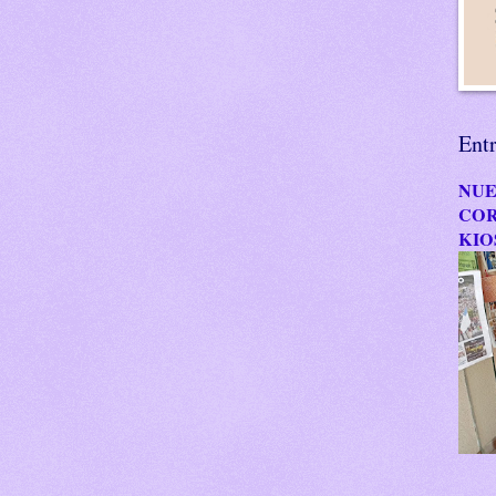
Ent
NUE
COR
KIO