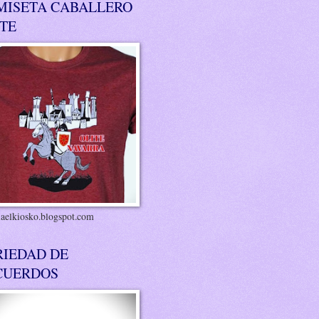
MISETA CABALLERO
ITE
riaelkiosko.blogspot.com
RIEDAD DE
CUERDOS