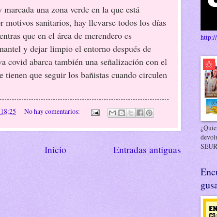
 marcada una zona verde en la que está
 motivos sanitarios, hay llevarse todos los días
entras que en el área de merendero es
http:/
mantel y dejar limpio el entorno después de
iva covid abarca también una señalización con el
e tienen que seguir los bañistas cuando circulen
n
18:25
No hay comentarios:
¿Quier
devol
SEUR
Inicio
Entradas antiguas
Enc
gusa