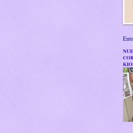
Ent
NUE
COR
KIO