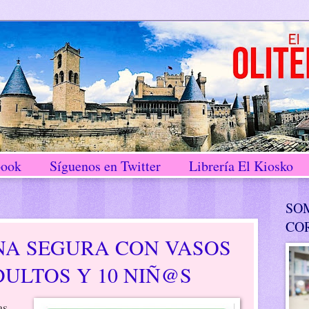
book
Síguenos en Twitter
Librería El Kiosko
SO
CO
NA SEGURA CON VASOS
DULTOS Y 10 NIÑ@S
as