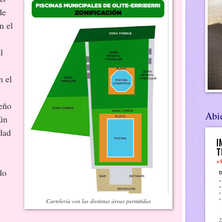
de
n el
l
n el
ueño
Abie
ún
dad
do
Cartelería con las distintas áreas permitidas