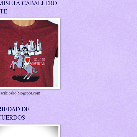
MISETA CABALLERO
ITE
riaelkiosko.blogspot.com
RIEDAD DE
CUERDOS