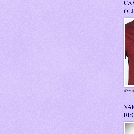
CA
OL
libre
VA
RE