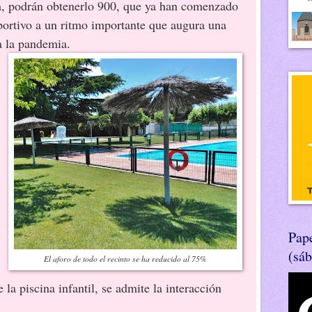
a, podrán obtenerlo 900, que ya han comenzado
eportivo a un ritmo importante que augura una
 la pandemia.
Pape
(sá
El aforo de todo el recinto se ha reducido al 75%
 la piscina infantil, se admite la interacción