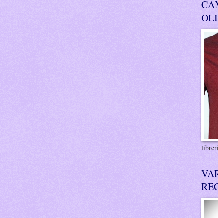
CA
OL
libre
VA
RE