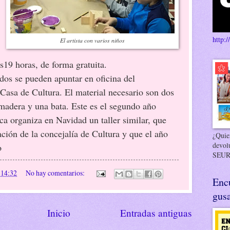
http:/
El artista con varios niños
s19 horas, de forma gratuita.
 pueden apuntar en oficina del
Casa de Cultura. El material necesario son dos
 madera y una bata. Este es el segundo año
a organiza en Navidad un taller similar, que
ción de la concejalía de Cultura y que el año
¿Quier
devol
o
SEUR
n
14:32
No hay comentarios:
Enc
gusa
Inicio
Entradas antiguas