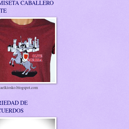
MISETA CABALLERO
ITE
riaelkiosko.blogspot.com
RIEDAD DE
CUERDOS