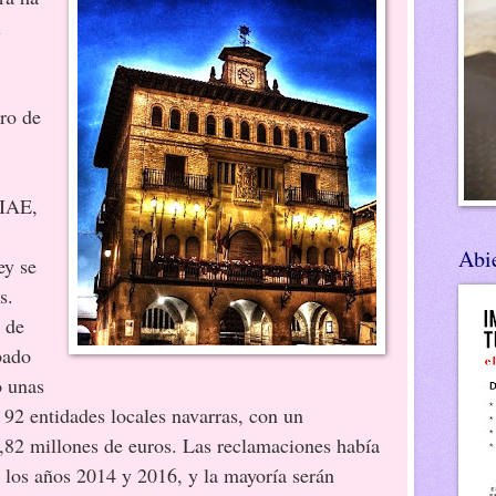
l
bro de
 IAE,
Abie
ey se
s.
de
bado
o unas
 92 entidades locales navarras, con un
1,82 millones de euros. Las reclamaciones había
e los años 2014 y 2016, y la mayoría serán