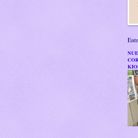
Ent
NUE
COR
KIO