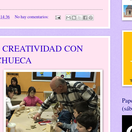
n
14:36
No hay comentarios:
 CREATIVIDAD CON
CHUECA
Pape
(sá