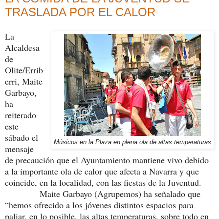
TRASLADA POR EL CALOR
La
Alcaldesa
de
Olite/Errib
erri, Maite
Garbayo,
ha
reiterado
este
sábado el
Músicos en la Plaza en plena ola de altas temperaturas
mensaje
de precaución que el Ayuntamiento mantiene vivo debido
a la importante ola de calor que afecta a Navarra y que
coincide, en la localidad, con las fiestas de la Juventud.
Maite Garbayo (Agrupemos) ha señalado que
“hemos ofrecido a los jóvenes distintos espacios para
paliar, en lo posible, las altas temperaturas, sobre todo en