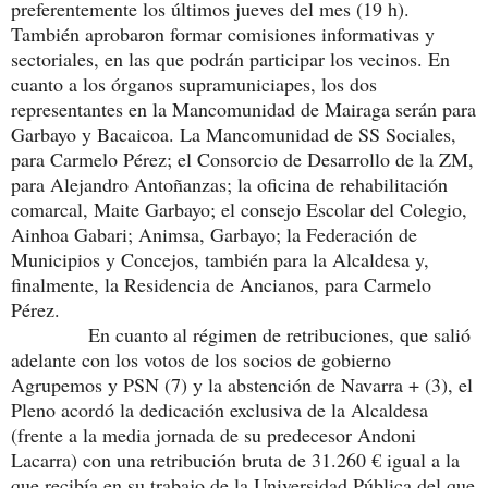
preferentemente los últimos jueves del mes (19 h).
También aprobaron formar comisiones informativas y
sectoriales, en las que podrán participar los vecinos. En
cuanto a los órganos supramuniciapes, los dos
representantes en la Mancomunidad de Mairaga serán para
Garbayo y Bacaicoa. La Mancomunidad de SS Sociales,
para Carmelo Pérez; el Consorcio de Desarrollo de la ZM,
para Alejandro Antoñanzas; la oficina de rehabilitación
comarcal, Maite Garbayo; el consejo Escolar del Colegio,
Ainhoa Gabari; Animsa, Garbayo; la Federación de
Municipios y Concejos, también para la Alcaldesa y,
finalmente, la Residencia de Ancianos, para Carmelo
Pérez.
En cuanto al régimen de retribuciones, que salió
adelante con los votos de los socios de gobierno
Agrupemos y PSN (7) y la abstención de Navarra + (3), el
Pleno acordó la dedicación exclusiva de la Alcaldesa
(frente a la media jornada de su predecesor Andoni
Lacarra) con una retribución bruta de 31.260 € igual a la
que recibía en su trabajo de la Universidad Pública del que