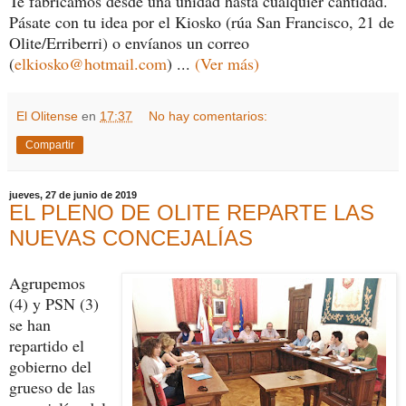
Te fabricamos desde una unidad hasta cualquier cantidad.
Pásate con tu idea por el Kiosko (rúa San Francisco, 21 de
Olite/Erriberri) o envíanos un correo
(
elkiosko@hotmail.com
) ...
(Ver más)
El Olitense
en
17:37
No hay comentarios:
Compartir
jueves, 27 de junio de 2019
EL PLENO DE OLITE REPARTE LAS
NUEVAS CONCEJALÍAS
Agrupemos
(4) y PSN (3)
se han
repartido el
gobierno del
grueso de las