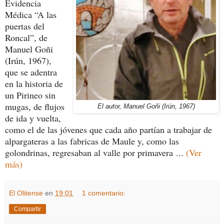
Evidencia
Médica “A las
puertas del
Roncal”, de
Manuel Goñi
(Irún, 1967),
que se adentra
en la historia de
un Pirineo sin
mugas, de flujos
El autor, Manuel Goñi (Irún, 1967)
de ida y vuelta,
como el de las jóvenes que cada año partían a trabajar de
alpargateras a las fabricas de Maule y, como las
golondrinas, regresaban al valle por primavera
...
(Ver
más)
El Olitense
en
19:01
1 comentario:
Compartir