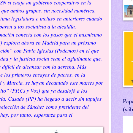
PSN si cuaja un gobierno cooperativo en la
n que ambos grupos, sin necesidad numérica,
tima legislatura e incluso en anteriores cuando
aron a los socialista a la alcaldía.
mación conecta con los pasos que el mismísimo
) explora ahora en Madrid para un próximo
ción” con Pablo Iglesias (Podemos) en el que
ldad y la justicia social sean el aglutinante que,
 difícil de alcanzar con la derecha. Más
e los primeros ensayos de pactos, en la
y Murcia, se hayan decantado este martes por
hito” (PP,Cs y Vox) que ya desalojó a los
cía. Casado (PP) ha llegado a decir sin tapujos
Pape
reelección de Sánchez como presidente del
(sá
hay, por tanto, esperanza para el