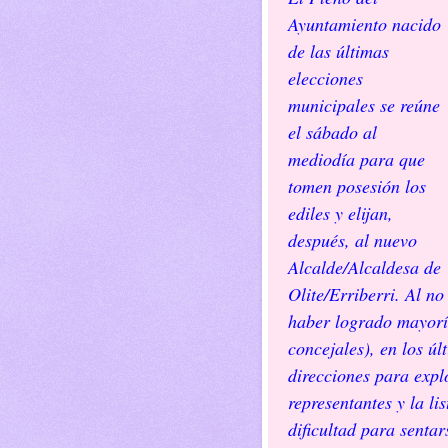
Ayuntamiento nacido
de las últimas
elecciones
municipales se reúne
el sábado al
mediodía para que
tomen posesión los
ediles y elijan,
después, al nuevo
Alcalde/Alcaldesa de
Olite/Erriberri. Al no
haber logrado mayorí
concejales), en los ú
direcciones para expl
representantes y la l
dificultad para sentar