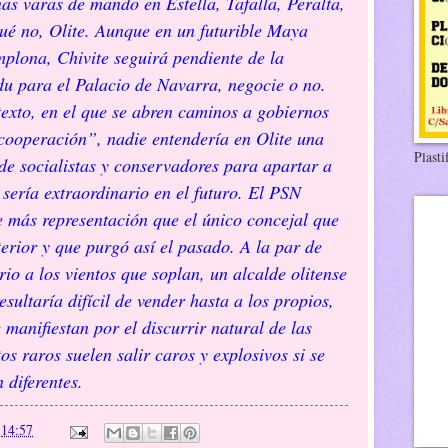
as varas de mando en Estella, Tafalla, Peralta,
ué no, Olite. Aunque en un futurible Maya
plona, Chivite seguirá pendiente de la
u para el Palacio de Navarra, negocie o no.
texto, en el que se abren caminos a gobiernos
cooperación”, nadie entendería en Olite una
Plasti
de socialistas y conservadores para apartar a
sería extraordinario en el futuro. El PSN
 más representación que el único concejal que
terior y que purgó así el pasado. A la par de
io a los vientos que soplan, un alcalde olitense
ltaría difícil de vender hasta a los propios,
e manifiestan por el discurrir natural de las
s raros suelen salir caros y explosivos si se
 diferentes.
n
14:57