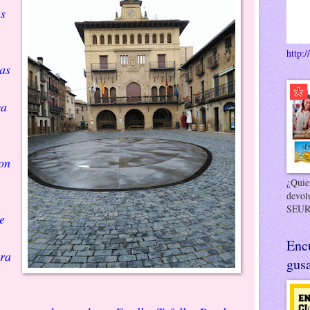
as
http:/
las
va
on
¿Quier
devol
SEUR
e
Enc
ora
gusa