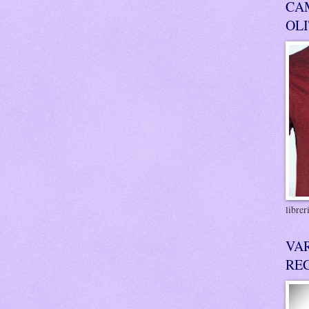
CA
OL
libre
VA
RE