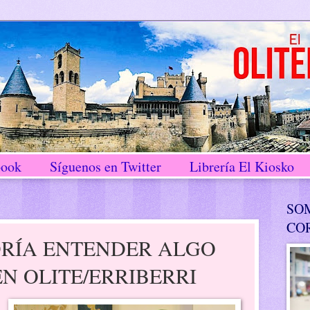
book
Síguenos en Twitter
Librería El Kiosko
SO
CO
DRÍA ENTENDER ALGO
EN OLITE/ERRIBERRI