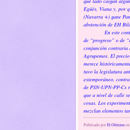
qué lado caigan algun
Egüés, Viana y, por q
(Navarra +) gane Pam
abstención de EH Bild
En este con
de “progreso” o de “
conjunción contraria 
Agrupemos. El precio 
merece históricamente
tuvo la legislatura an
extemporáneo, contrar
de PSN-UPN-PP-Cs resu
que a nivel de calle s
cosas. Los experimento
mezclan elementos tan
Publicado por
El Olitense
e