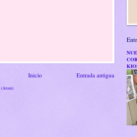
Ent
NUE
COR
KIO
Inicio
Entrada antigua
s (Atom)