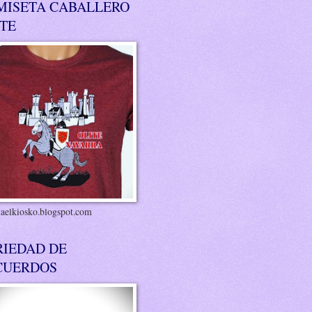
MISETA CABALLERO
ITE
riaelkiosko.blogspot.com
RIEDAD DE
CUERDOS