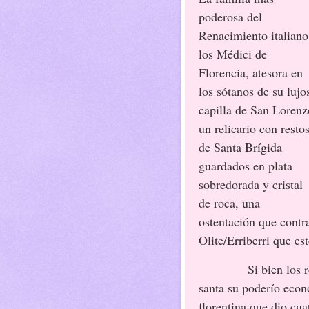
poderosa del
Renacimiento italiano
los Médici de
Florencia, atesora en
los sótanos de su lujo
capilla de San Lorenz
un relicario con resto
de Santa Brígida
guardados en plata
sobredorada y cristal
de roca, una
ostentación que contra
Olite/Erriberri que es
Si bien los 
santa su poderío econ
florentina que dio cua