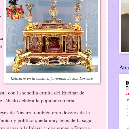
,
sa
o
s
Abie
Relicario en la basílica florentina de San Lorenzo
sta con la sencilla ermita del Encinar de
te sábado celebra la popular romería.
reyes de Navarra también eran devotos de la
ómico y político queda muy lejos de la saga
tro papas a la Iglesia y dos reinas a Francia,