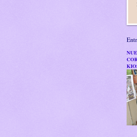
Ent
NUE
COR
KIO