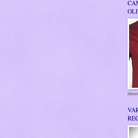
CA
OL
libre
VA
RE