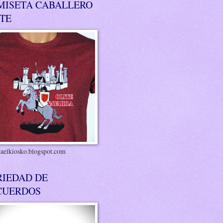
MISETA CABALLERO
ITE
riaelkiosko.blogspot.com
RIEDAD DE
CUERDOS