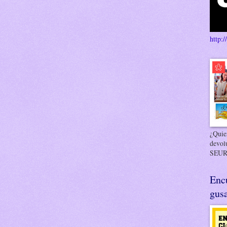
http:/
¿Quier
devol
SEUR
Enc
gusa