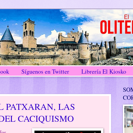
book
Síguenos en Twitter
Librería El Kiosko
SO
CO
L PATXARAN, LAS
 DEL CACIQUISMO
los