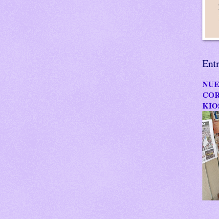
Ent
NUE
COR
KIO