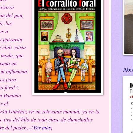
avarra
ón del pan,
o, las
as o
o patxaran.
 club, casta
e moda, que
uismo un
Abie
n influencia
les para
o foral”,
on Pamiela
s el
 Iván Giménez en un relevante manual, ya en la
ue tira del hilo de toda clase de chanchullos
re del poder
... (
Ver más
)