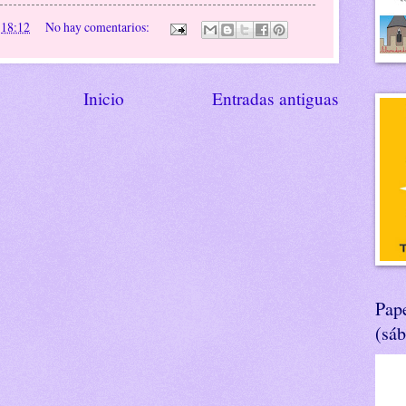
n
18:12
No hay comentarios:
Inicio
Entradas antiguas
Pape
(sá