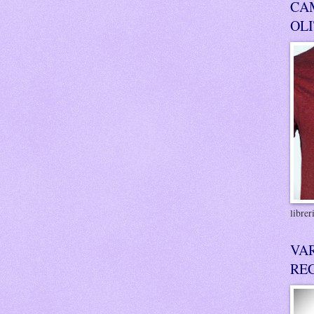
CA
OL
libre
VA
RE