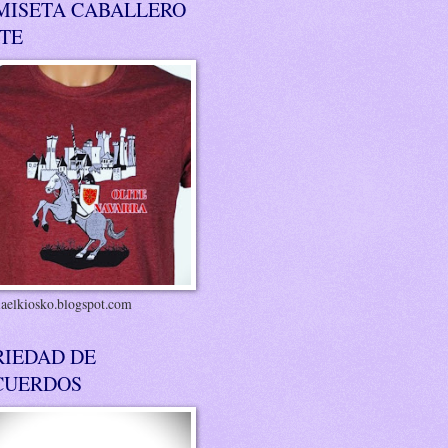
MISETA CABALLERO
ITE
riaelkiosko.blogspot.com
RIEDAD DE
CUERDOS