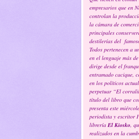
empresarios que en N
controlan la producci
la cámara de comerci
principales conserver
destilerías del famos
Todos pertenecen a un
en el lenguaje más d
dirige desde el franq
entramado cacique, co
en los políticos actua
perpetuar “El corralit
título del libro que c
presenta este miércole
periodista y escritor
librería
El Kiosko
, q
realizados en la cumb