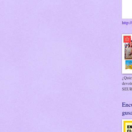
http:/
¿Quier
devol
SEUR
Enc
gusa