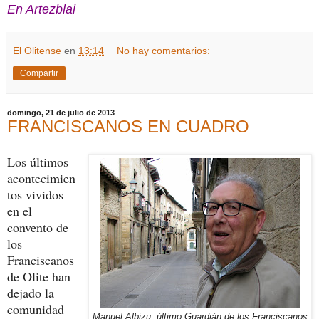
En Artezblai
El Olitense
en
13:14
No hay comentarios:
Compartir
domingo, 21 de julio de 2013
FRANCISCANOS EN CUADRO
Los últimos
acontecimien
tos vividos
en el
convento de
los
Franciscanos
de Olite han
dejado la
comunidad
Manuel Albizu, último Guardián de los Franciscanos