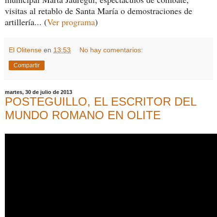
visitas al retablo de Santa María o demostraciones de
artillería... (
Ver programa
)
El Olitense
en
13:53
No hay comentarios:
Compartir
martes, 30 de julio de 2013
POSTEGUILLO, EL ESCRITOR DEL
MUNDO ROMANO EN OLITE