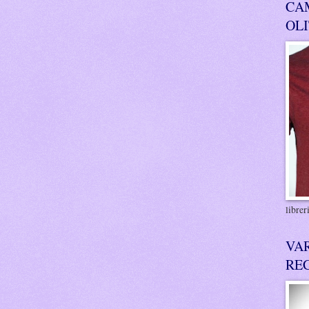
CA
OL
libre
VA
RE