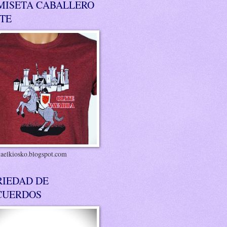
MISETA CABALLERO
ITE
riaelkiosko.blogspot.com
RIEDAD DE
CUERDOS