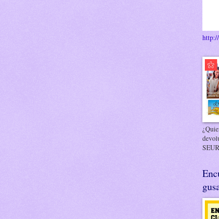
http:/
¿Quier
devol
SEUR
Enc
gusa