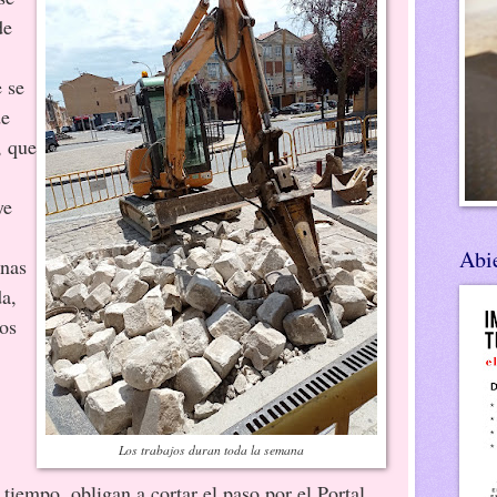
de
 se
de
, que
ye
Abie
onas
a,
tos
Los trabajos duran toda la semana
tiempo, obligan a cortar el paso por el Portal