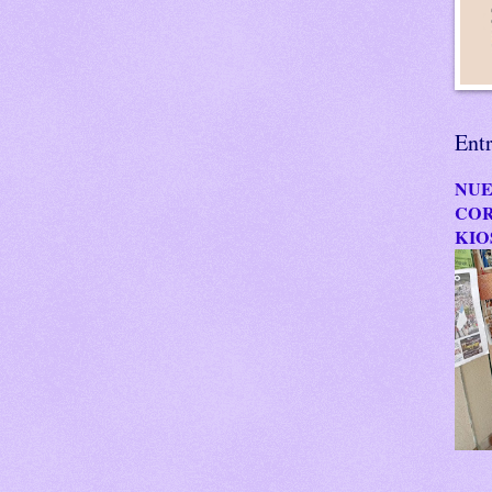
Ent
NUE
COR
KIO