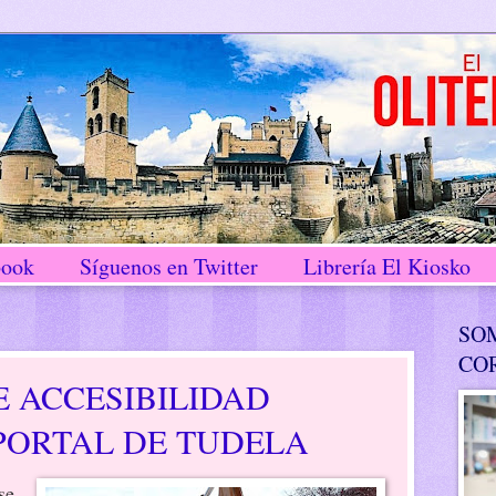
book
Síguenos en Twitter
Librería El Kiosko
SO
CO
 ACCESIBILIDAD
PORTAL DE TUDELA
se