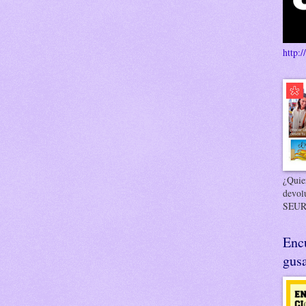
http:/
¿Quier
devol
SEUR
Enc
gusa