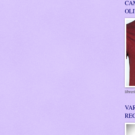
CA
OL
libre
VA
RE