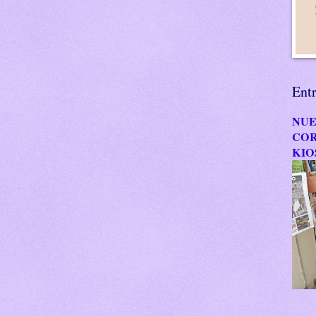
Ent
NUE
COR
KIO