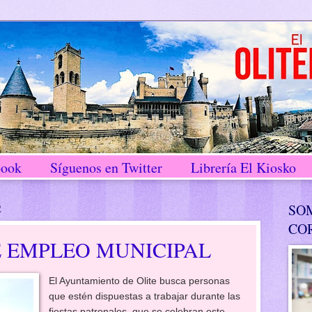
book
Síguenos en Twitter
Librería El Kiosko
2
SO
CO
E EMPLEO MUNICIPAL
El Ayuntamiento de Olite busca personas
que estén dispuestas a trabajar durante las
fiestas patronales, que se celebran este