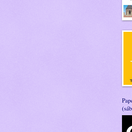
Pape
(sá