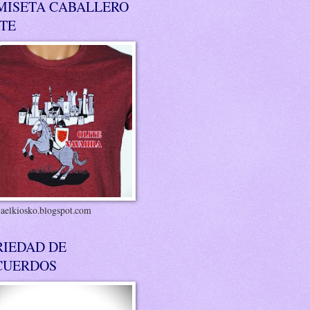
MISETA CABALLERO
ITE
riaelkiosko.blogspot.com
RIEDAD DE
CUERDOS