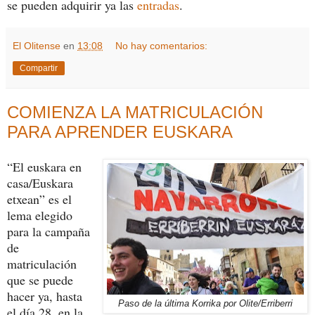
se pueden adquirir ya las
entradas
.
El Olitense
en
13:08
No hay comentarios:
Compartir
COMIENZA LA MATRICULACIÓN
PARA APRENDER EUSKARA
“El euskara en
casa/Euskara
etxean” es el
lema elegido
para la campaña
de
matriculación
que se puede
hacer ya, hasta
Paso de la última Korrika por Olite/Erriberri
el día 28, en la