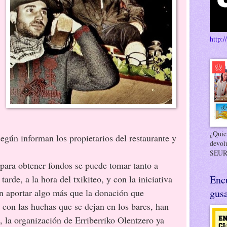
http:/
¿Quier
según informan los propietarios del restaurante y
devol
SEUR
obtener fondos se puede tomar tanto a
arde, a la hora del txikiteo, y con la iniciativa
Enc
n aportar algo más que la donación que
gusa
 con las huchas que se dejan en los bares, han
e, la organización de Erriberriko Olentzero ya