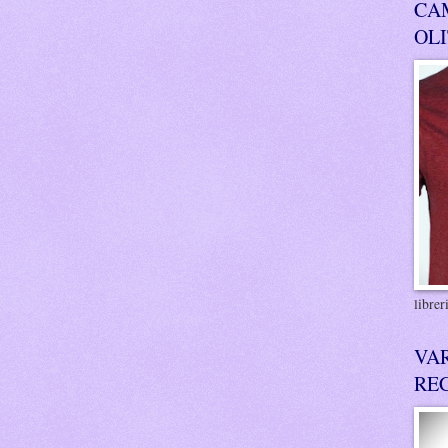
CA
OL
libre
VA
RE