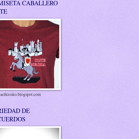
MISETA CABALLERO
ITE
riaelkiosko.blogspot.com
RIEDAD DE
CUERDOS