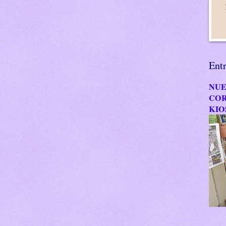
Ent
NUE
COR
KIO