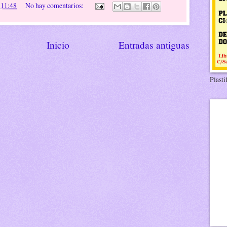
n
11:48
No hay comentarios:
Inicio
Entradas antiguas
Plasti