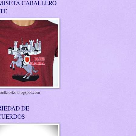
MISETA CABALLERO
ITE
riaelkiosko.blogspot.com
RIEDAD DE
CUERDOS