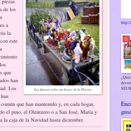
s piezas
a de los
n
http:/
es a
pia la
 con este
la
cimiento
los
as que
¿Quier
sados han
devol
dad. Los
SEUR
Las figuras sobre un banco de la Placeta
 han
Enc
n común que han mantenido y, en cada hogar,
gusa
do el pino, el Olentzero o a San José, María y
 a la caja de la Navidad hasta diciembre.