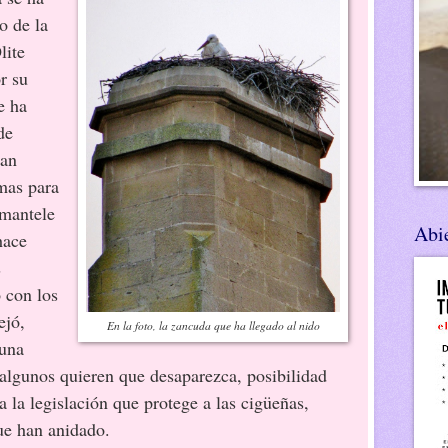
o de la
lite
r su
e ha
de
han
mas para
smantele
Abie
hace
s
 con los
ejó,
En la foto, la zancuda que ha llegado al nido
 una
algunos quieren que desaparezca, posibilidad
 la legislación que protege a las cigüeñas,
ue han anidado.