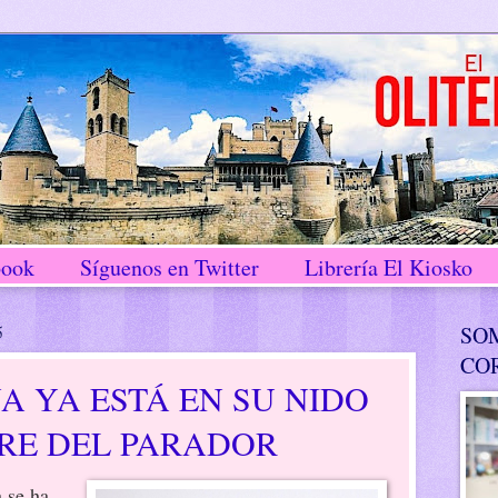
book
Síguenos en Twitter
Librería El Kiosko
5
SO
CO
A YA ESTÁ EN SU NIDO
RRE DEL PARADOR
 se ha