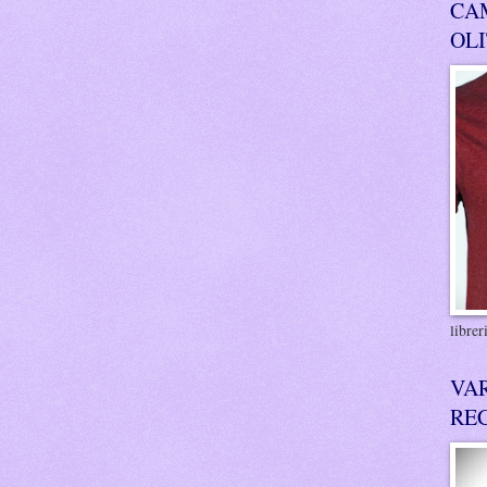
CA
OL
libre
VA
RE