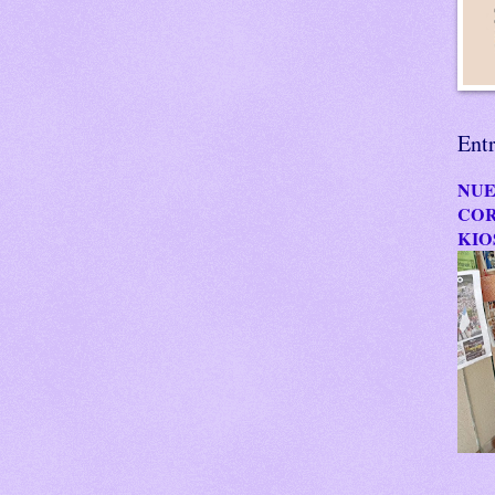
Ent
NUE
COR
KIO