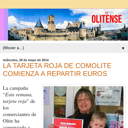
▼
miércoles, 28 de mayo de 2014
LA TARJETA ROJA DE COMOLITE
COMIENZA A REPARTIR EUROS
La campaña
“
Esta semana,
tarjeta roja
” de
los
comerciantes de
Olite ha
comenzado a