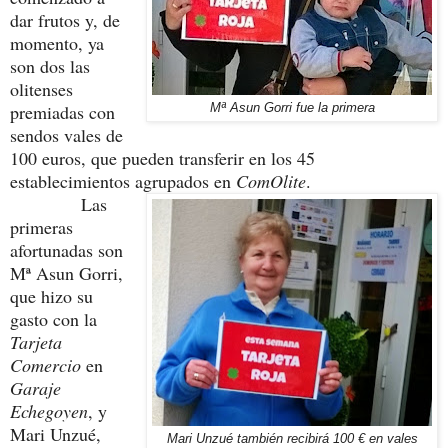
dar frutos y, de
momento, ya
son dos las
olitenses
premiadas con
Mª Asun Gorri fue la primera
sendos vales de
100 euros, que pueden transferir en los 45
establecimientos agrupados en
ComOlite
.
Las
primeras
afortunadas son
Mª Asun Gorri,
que hizo su
gasto con la
Tarjeta
Comercio
en
Garaje
Echegoyen
, y
Mari Unzué,
Mari Unzué también recibirá 100 € en vales