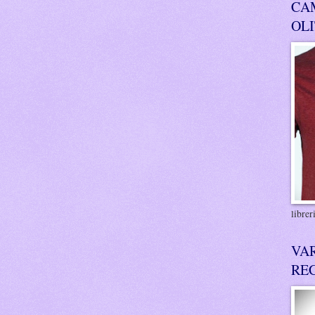
CA
OL
libre
VA
RE