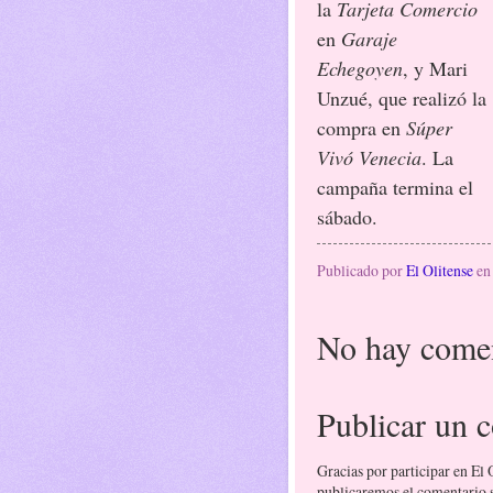
la
Tarjeta Comercio
en
Garaje
Echegoyen
, y Mari
Unzué, que realizó la
compra en
Súper
Vivó Venecia
. La
campaña termina el
sábado.
Publicado por
El Olitense
e
No hay comen
Publicar un 
Gracias por participar en El
publicaremos el comentario si