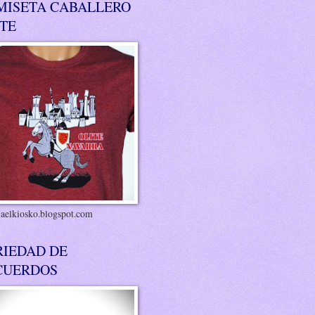
MISETA CABALLERO
ITE
riaelkiosko.blogspot.com
RIEDAD DE
CUERDOS