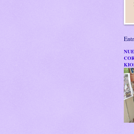
Ent
NUE
COR
KIO