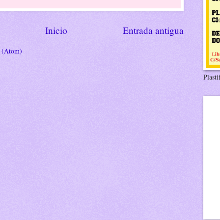
Inicio
Entrada antigua
s (Atom)
Plasti