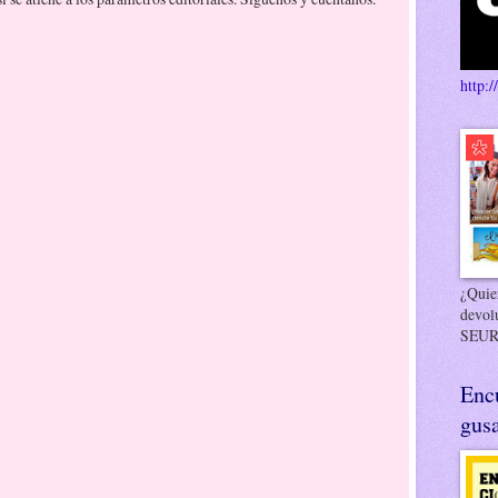
http:/
¿Quier
devol
SEUR
Enc
gusa