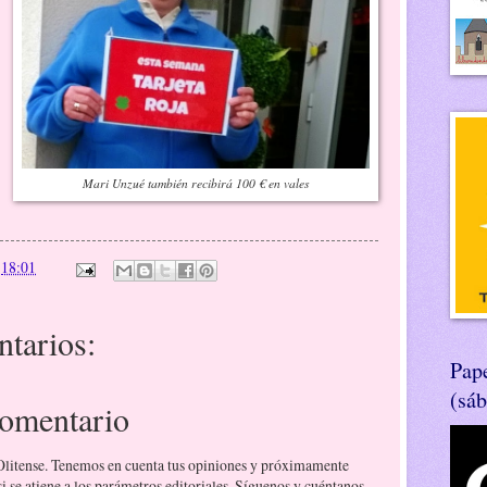
Mari Unzué también recibirá 100 € en vales
n
18:01
tarios:
Pape
(sá
comentario
 Olitense. Tenemos en cuenta tus opiniones y próximamente
 se atiene a los parámetros editoriales. Síguenos y cuéntanos.