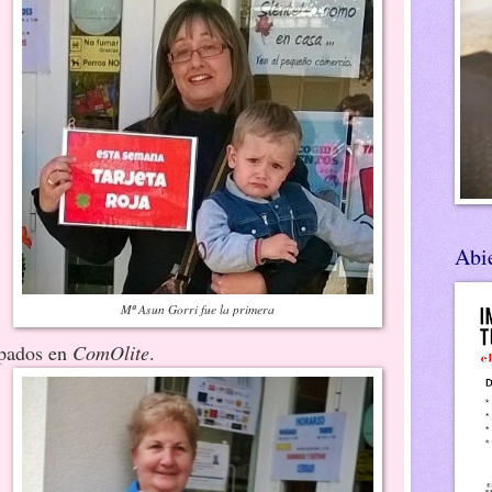
Abie
Mª Asun Gorri fue la primera
upados en
ComOlite
.