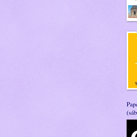
Pape
(sá