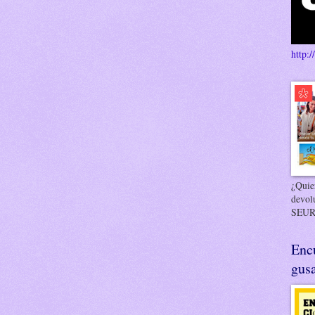
http:/
¿Quier
devol
SEUR
Enc
gusa