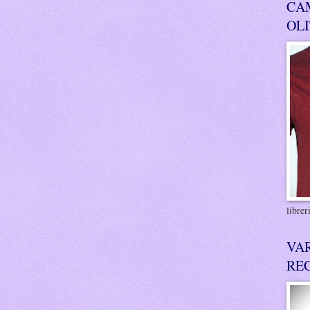
CA
OL
libre
VA
RE