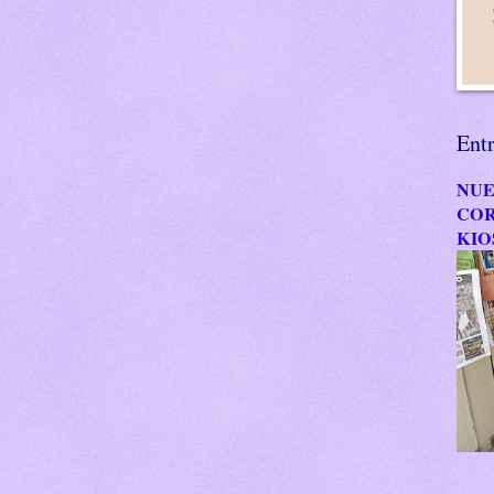
Ent
NUE
COR
KIO