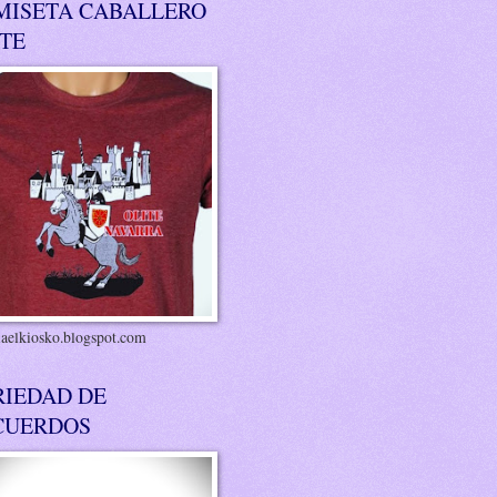
MISETA CABALLERO
ITE
riaelkiosko.blogspot.com
RIEDAD DE
CUERDOS