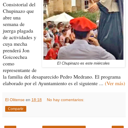
Consistorial del
Chupinazo que
abre una
semana de
juerga plagada
de actividades y
cuya mecha
prenderá Jon
Goicoechea
como
El Chupinazo es este miércoles
representante de
la familia del desaparecido Pedro Medrano. El programa
elaborado por el Ayuntamiento es el siguiente ...
(Ver más)
El Olitense
en
18:18
No hay comentarios:
Compartir