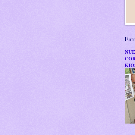
Ent
NUE
COR
KIO