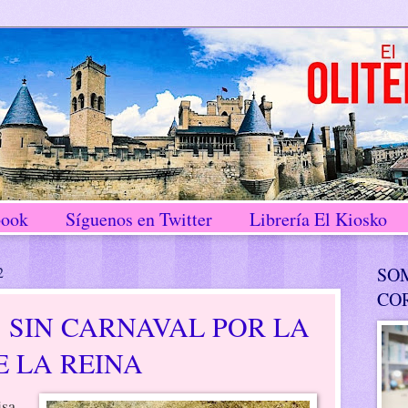
book
Síguenos en Twitter
Librería El Kiosko
2
SO
CO
9, SIN CARNAVAL POR LA
 LA REINA
isa