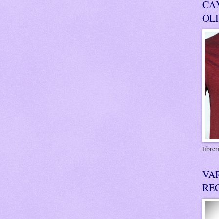
CA
OL
libre
VA
RE