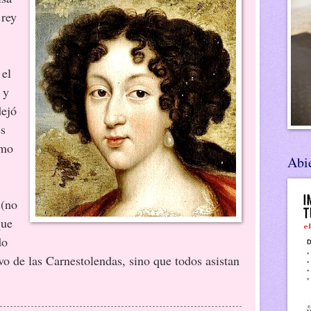
 rey
 el
 y
dejó
es
omo
Abie
 (no
que
do
o de las Carnestolendas, sino que todos asistan