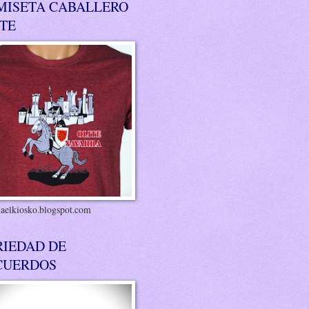
MISETA CABALLERO
ITE
riaelkiosko.blogspot.com
RIEDAD DE
CUERDOS