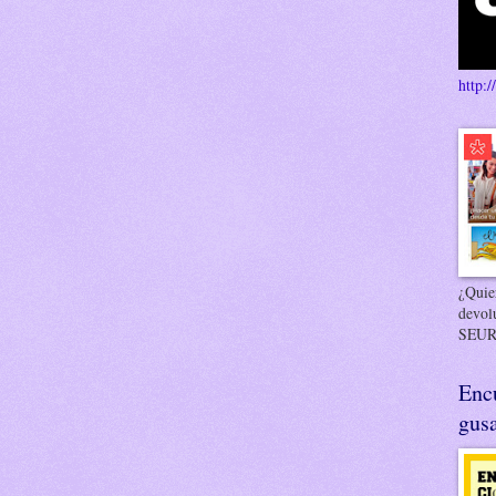
http:/
¿Quier
devol
SEUR
Enc
gusa