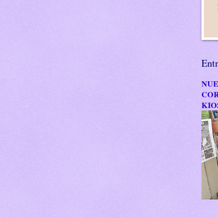
Ent
NUE
COR
KIO