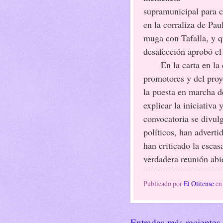
supramunicipal para c
en la corraliza de Pau
muga con Tafalla, y 
desafección aprobó el
En la carta en la que
promotores y del proye
la puesta en marcha d
explicar la iniciativa 
convocatoria se divulg
políticos, han adverti
han criticado la escas
verdadera reunión abie
Publicado por
El Olitense
e
Entradas más recientes