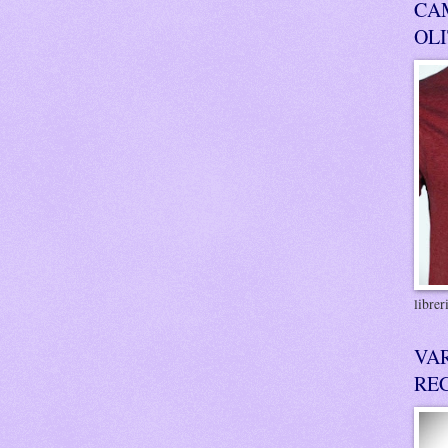
CA
OL
libre
VA
RE