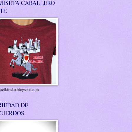
MISETA CABALLERO
ITE
riaelkiosko.blogspot.com
RIEDAD DE
CUERDOS