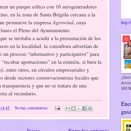
rear un parque eólico con 16 aerogeneradores
lino, en la zona de Santa Brígida cercana a la
que promueve la empresa
Agrowind
, cuya
http:/
 lunes el Pleno del Ayuntamiento.
 se invitaba a acudir a la presentación de los
cto en la localidad, la consultora advertían de
e un proceso “informativo y participativo” para
y “recabar aportaciones” en la reunión, si bien la
ó, entre otros, en círculos empresariales y
do desde sectores conservacionistas locales que
¿Quier
devol
a transparencia y que no se tratara de una
SEUR
rta al vecindario.
Enc
n
14:45
No hay comentarios:
gusa
Inicio
Entradas antiguas