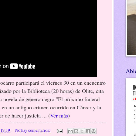
Abie
ocarro participará el viernes 30 en un encuentro
izado por la Biblioteca (20 horas) de Olite, cita
su novela de género negro "El próximo funeral
a en un antiguo crimen ocurrido en Cárcar y la
 de hacer justicia ... (
Ver más
)
n
19:19
No hay comentarios: