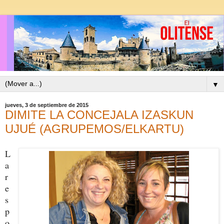
▼
jueves, 3 de septiembre de 2015
DIMITE LA CONCEJALA IZASKUN
UJUÉ (AGRUPEMOS/ELKARTU)
L
a
r
e
s
p
o