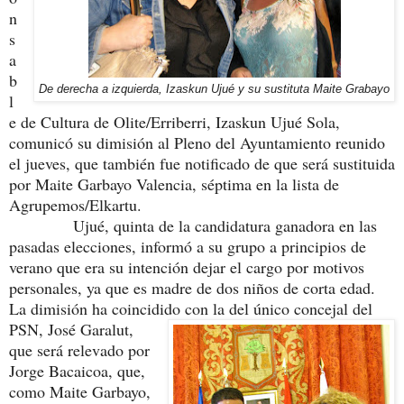
n
s
a
b
De derecha a izquierda, Izaskun Ujué y su sustituta Maite Grabayo
l
e de Cultura de Olite/Erriberri, Izaskun Ujué Sola,
comunicó su dimisión al Pleno del Ayuntamiento reunido
el jueves, que también fue notificado de que será sustituida
por Maite Garbayo Valencia, séptima en la lista de
Agrupemos/Elkartu.
Ujué, quinta de la candidatura ganadora en las
pasadas elecciones, informó a su grupo a principios de
verano que era su intención dejar el cargo por motivos
personales, ya que es madre de dos niños de corta edad.
La dimisión ha coincidido con la del único
concejal del
PSN, José Garalut,
que será relevado por
Jorge Bacaicoa, que,
como Maite Garbayo,