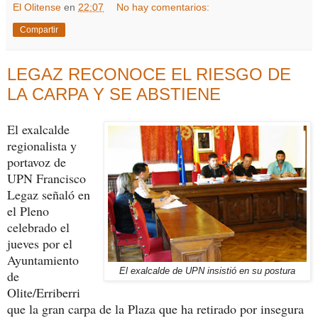
El Olitense
en
22:07
No hay comentarios:
Compartir
LEGAZ RECONOCE EL RIESGO DE
LA CARPA Y SE ABSTIENE
El exalcalde
regionalista y
portavoz de
UPN Francisco
Legaz señaló en
el Pleno
celebrado el
jueves por el
Ayuntamiento
El exalcalde de UPN insistió en su postura
de
Olite/Erriberri
que la gran carpa de la Plaza que ha retirado por insegura