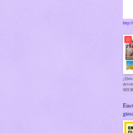
http:/
¿Quier
devol
SEUR
Enc
gusa