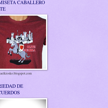
MISETA CABALLERO
ITE
riaelkiosko.blogspot.com
RIEDAD DE
CUERDOS