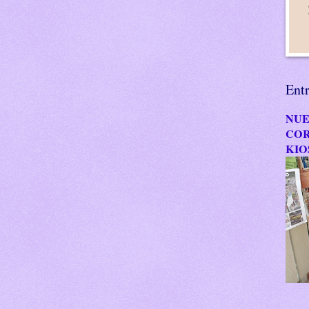
Ent
NUE
COR
KIO