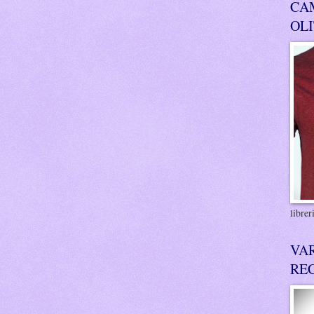
CA
OL
libre
VA
RE