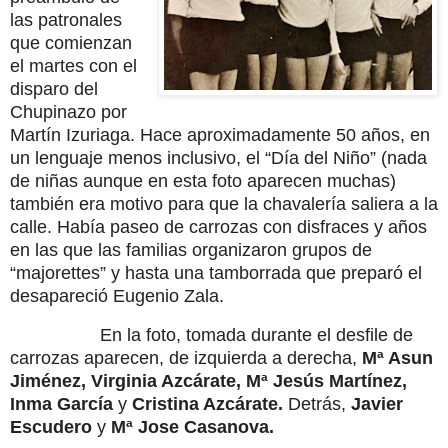
las patronales
que comienzan
el martes con el
disparo del
Chupinazo por
Martín Izuriaga. Hace aproximadamente 50 años, en
un lenguaje menos inclusivo, el “Día del Niño” (nada
de niñas aunque en esta foto aparecen muchas)
también era motivo para que la chavalería saliera a la
calle. Había paseo de carrozas con disfraces y años
en las que las familias organizaron grupos de
“majorettes” y hasta una tamborrada que preparó el
desapareció Eugenio Zala.
En la foto, tomada durante el desfile de
carrozas aparecen, de izquierda a derecha,
Mª Asun
Jiménez, Virginia Azcárate, Mª Jesús Martínez,
Inma García
y
Cristina Azcárate.
Detrás,
Javier
Escudero
y
Mª Jose Casanova.