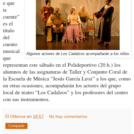
e que
te
cuente”
es el
título
del
cuento
musical
Algunos actores de Los Cadalzos acompañarán a los niños
que
representan este sábado en el Polideportivo (20 h.) los
alumnos de las asignaturas de Taller y Conjunto Coral de
la Escuela de Música “Jesús García Leoz” a los que, como
en otras ocasiones, acompañarán los actores del grupo
local de teatro “Los Cadalzos” y los profesores del centro
con sus instrumentos.
El Olitense
en
18:57
No hay comentarios:
Compartir