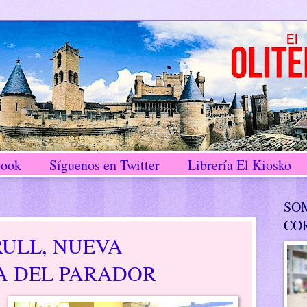
book
Síguenos en Twitter
Librería El Kiosko
SO
CO
RULL, NUEVA
A DEL PARADOR