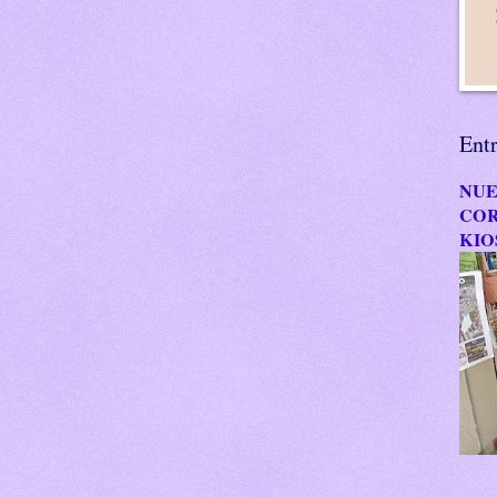
Ent
NUE
COR
KIO