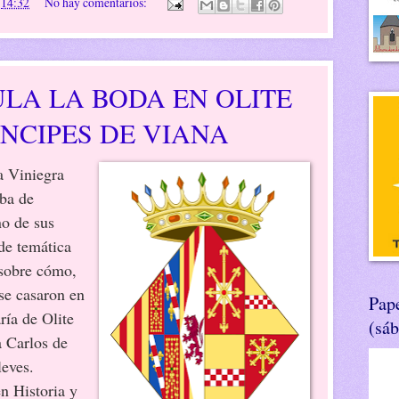
n
14:32
No hay comentarios:
LA LA BODA EN OLITE
ÍNCIPES DE VIANA
a Viniegra
ba de
no de sus
de temática
 sobre cómo,
se casaron en
Pape
ría de Olite
(sá
a Carlos de
eves.
 Historia y