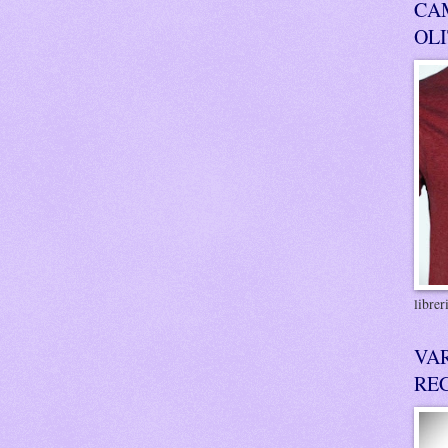
CA
OL
libre
VA
RE