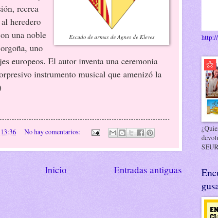
sión, recrea
 al heredero
con una noble
http:/
Escudo de armas de Agnes de Kleves
Borgoña, uno
ajes europeos. El autor inventa una ceremonia
sorpresivo instrumento musical que amenizó la
)
¿Quier
n
13:36
No hay comentarios:
devol
SEUR
Inicio
Entradas antiguas
Enc
gusa