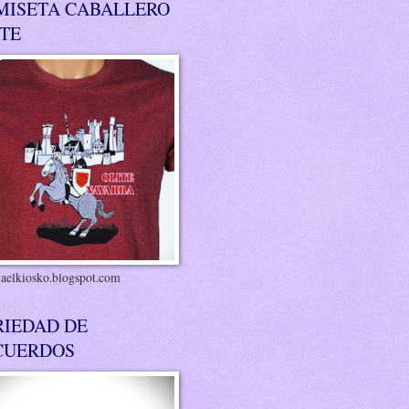
MISETA CABALLERO
ITE
riaelkiosko.blogspot.com
RIEDAD DE
CUERDOS