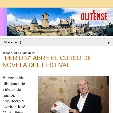
▼
sábado, 18 de julio de 2015
"PERIDIS" ABRE EL CURSO DE
NOVELA DEL FESTIVAL
El conocido
dibujante de
viñetas de
humor,
arquitecto y
escritor José
María Pérez